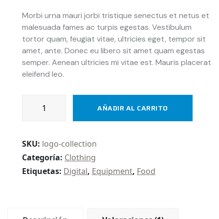
Valorado
1
$ 24.
$ 20.
con
5.00
Morbi urna mauri jorbi tristique senectus et netus et
de 5 en
malesuada fames ac turpis egestas. Vestibulum
base a
valoración
tortor quam, feugiat vitae, ultricies eget, tempor sit
de un
cliente
amet, ante. Donec eu libero sit amet quam egestas
semper. Aenean ultricies mi vitae est. Mauris placerat
eleifend leo.
Infographics
AÑADIR AL CARRITO
health
chart
cantidad
SKU:
logo-collection
Categoría:
Clothing
Etiquetas:
Digital
,
Equipment
,
Food