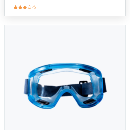
Valorado
con
3.00
de 5