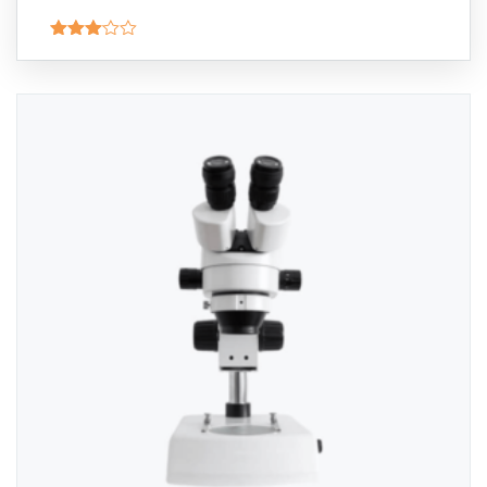
Valorado
con
3.00
de 5