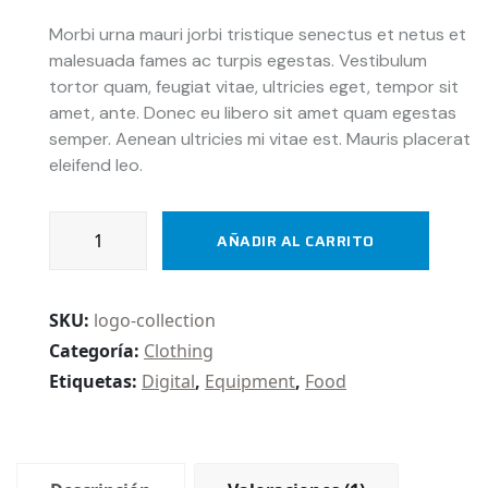
Valorado
1
$ 24.
$ 20.
con
5.00
Morbi urna mauri jorbi tristique senectus et netus et
de 5 en
malesuada fames ac turpis egestas. Vestibulum
base a
valoración
tortor quam, feugiat vitae, ultricies eget, tempor sit
de un
cliente
amet, ante. Donec eu libero sit amet quam egestas
semper. Aenean ultricies mi vitae est. Mauris placerat
eleifend leo.
Infographics
AÑADIR AL CARRITO
health
chart
cantidad
SKU:
logo-collection
Categoría:
Clothing
Etiquetas:
Digital
,
Equipment
,
Food